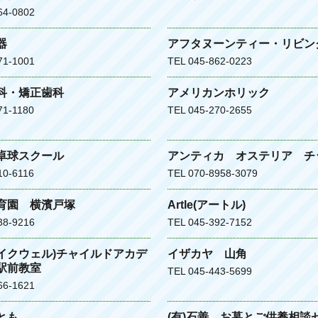
64-0802
器
アフタヌーンティー・リビン
71-1001
TEL 045-862-0223
科・矯正歯科
アメリカンホリック
71-1180
TEL 045-270-2655
卓球スクール
アンティカ オステリア チ
10-6116
TEL 070-8958-3079
育園 横濱戸塚
Artle(アートル)
38-9216
TEL 045-392-7152
(イクウェル)チャイルドアカデ
イザカヤ 山角
駅前教室
TEL 045-443-5699
66-1621
とも
(有)石善 お墓とご供養相談