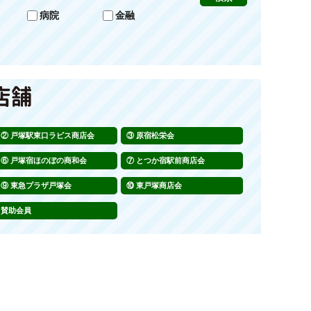
病院
金融
戸塚駅東口ラピス商店会
原宿松栄会
戸塚宿ほのぼの商和会
とつか宿駅前商店会
東急プラザ戸塚会
東戸塚商店会
賛助会員