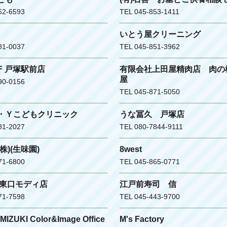
62-6593
TEL 045-853-1411
いとう屋クリーニング
81-0037
TEL 045-851-3962
LF 戸塚駅前店
有限会社上田屋精肉店 肉の
屋
90-0156
TEL 045-871-5050
・Ｙこどもクリニック
うな冨久 戸塚店
81-2027
TEL 080-7844-9111
株)(生味園)
8west
71-6800
TEL 045-865-0771
 東口モディ店
江戸前寿司 信
71-7598
TEL 045-443-9700
MIZUKI Color&Image Office
M's Factory