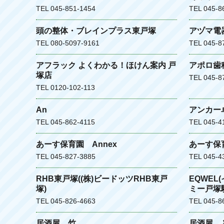
TEL 045-851-1454
TEL 045-8
頭の整体・ブレインプラス東戸塚
アヅマ電
TEL 080-5097-9161
TEL 045-8
アフラック よくわかる！ほけん案内 戸
アポロ歯
塚店
TEL 045-8
TEL 0120-102-113
An
アンカー
TEL 045-862-4115
TEL 045-4
あーす保育園 Annex
あーす保
TEL 045-827-3885
TEL 045-4
RHB東戸塚((株)ビードッツRHB東戸
EQWEL
塚)
ミー戸塚
TEL 045-826-4663
TEL 045-8
居酒屋 竹
居酒屋 