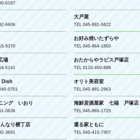
00-6187
大戸屋
92-6606
TEL 045-881-5822
お好み焼いたずらや
15-9370
TEL 045-864-1850
広場
おたからやラピス戸塚店
64-5141
TEL 0120-450-888
・Dish
オリト美容室
240-0701
TEL 045-881-2963
ニング いおり
海鮮居酒屋家 七福 戸塚店
61-0636
TEL 045-865-1725
 はんなり横丁店
還る家ともに
92-3691
TEL 045-410-7307