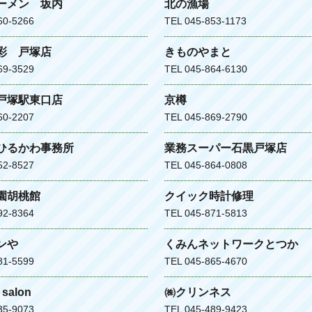
ーメン 坂内
北の漁場
60-5266
TEL 045-853-1173
彩 戸塚店
きものやまと
69-3529
TEL 045-864-6130
戸塚駅東口店
京樽
60-2207
TEL 045-869-2790
ひるかわ事務所
業務スーパー石黒戸塚店
52-8527
TEL 045-864-0808
園胡桃館
クイック時計修理
92-8364
TEL 045-871-5813
ンや
くみんネットワークとつか
81-5599
TEL 045-865-4670
r salon
㈱クリンネス
35-9073
TEL 045-489-9423