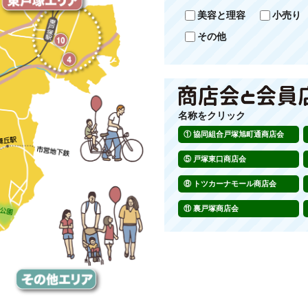
美容と理容
小売り
その他
名称をクリック
協同組合戸塚旭町通商店会
戸塚東口商店会
トツカーナモール商店会
裏戸塚商店会