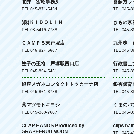
北井 宏昭事務所
喜多方ラ
TEL 045-871-5454
TEL 045-8
(株)ＫＩＤＯＬＩＮ
きもの京
TEL 03-5419-7788
TEL 045-8
ＣＡＭＰＳ東戸塚店
九州魂 
TEL 045-824-6667
TEL 045-8
餃子の王将 戸塚駅西口店
行政書士
TEL 045-864-5451
TEL 045-8
銀座メガネコンタクトトツカーナ店
銀杏保育
TEL 045-861-6788
TEL 045-3
薬マツモトキヨシ
くまのパ
TEL 045-860-7607
TEL 045-8
CLAP HANDS Produced by
clips hai
GRAPEFRUITMOON
TEL 045-4